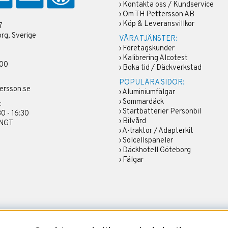
›
Kontakta oss / Kundservice
›
Om TH Pettersson AB
›
Köp & Leveransvillkor
7
rg, Sverige
VÅRA TJÄNSTER:
›
Företagskunder
›
Kalibrering Alcotest
 00
›
Boka tid / Däckverkstad
POPULÄRA SIDOR:
ersson.se
›
Aluminiumfälgar
›
Sommardäck
:
›
Startbatterier Personbil
30 - 16:30
›
Bilvård
ÄNGT
›
A-traktor / Adapterkit
›
Solcellspaneler
›
Däckhotell Göteborg
›
Fälgar