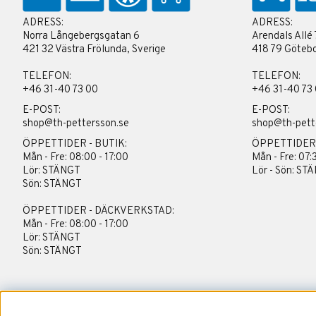
ADRESS:
ADRESS:
Norra Långebergsgatan 6
Arendals Allé 
421 32 Västra Frölunda, Sverige
418 79 Götebo
TELEFON:
TELEFON:
+46 31-40 73 00
+46 31-40 73
E-POST:
E-POST:
shop@th-pettersson.se
shop@th-pett
ÖPPETTIDER - BUTIK:
ÖPPETTIDER
Mån - Fre: 08:00 - 17:00
Mån - Fre: 07:
Lör: STÄNGT
Lör - Sön: ST
Sön: STÄNGT
ÖPPETTIDER - DÄCKVERKSTAD:
Mån - Fre: 08:00 - 17:00
Lör: STÄNGT
Sön: STÄNGT