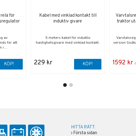
relä för
Kabel med vinklad kontakt till
Varvtalsre
sregulator
induktiv givare
traktor u
ng av
5 meters kabel för induktiv
Varvtalsregu
nds för att
hastighetsgivare med vinklad kontakt.
version Godkä
i ...
229 kr
1592 kr
KÖP!
KÖP!
HITTA RÄTT:
›
Första sidan