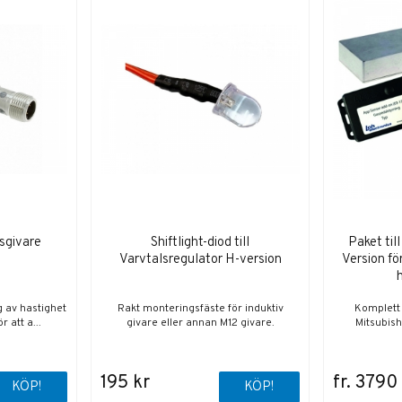
tsgivare
Shiftlight-diod till
Paket til
Varvtalsregulator H-version
Version fö
g av hastighet
Rakt monteringsfäste för induktiv
Komplett 
r att a...
givare eller annan M12 givare.
Mitsubish
195 kr
fr. 3790
KÖP!
KÖP!