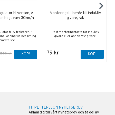
gulator H-version, A-
Monteringstillbehör till induktiv
tan högt varv 30km/h
givare, rak
lator till A-traktorer, H-
Rakt monteringsfäste för induktiv
nd lösning vid besiktning.
givare eller annan M12 givare.
Varvtalsre...
79 kr
(1990 kr)
KÖP!
KÖP!
TH PETTERSSON NYHETSBREV:
Anmäl dig till vårt nyhetsbrev och ta del av