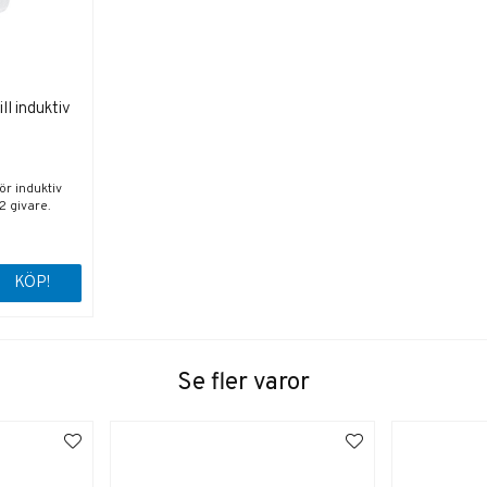
ll induktiv
ör induktiv
2 givare.
KÖP!
Se fler varor