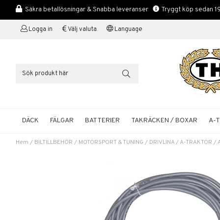
Säkra betallösningar & Snabba leveranser
Tryggt köp sedan 1
Logga in
Välj valuta
Language
DÄCK
FÄLGAR
BATTERIER
TAKRÄCKEN / BOXAR
A-
Hem
/
BILTILLBEHÖR
/
MOTORSPORT & TUNING
/
DRIVLINA
/
A-TRAKTOR / 