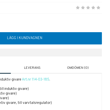
LÄGG I KUNDVAGNEN
LEVERANS
OMDÖMEN (0)
nduktiv givare
Art.nr 114-03-185
.
ill induktiv givare)
tiv givare)
givare)
ktiv givare, till varvtalsregulator)