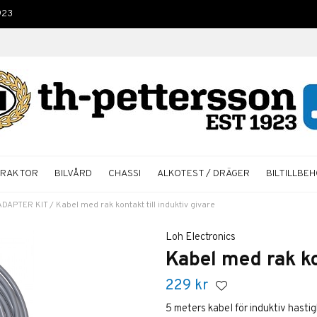
923
TRAKTOR
BILVÅRD
CHASSI
ALKOTEST / DRÄGER
BILTILLBE
ADAPTER KIT
/
Kabel med rak kontakt till induktiv givare
Loh Electronics
Kabel med rak ko
229
kr
5 meters kabel för induktiv hasti