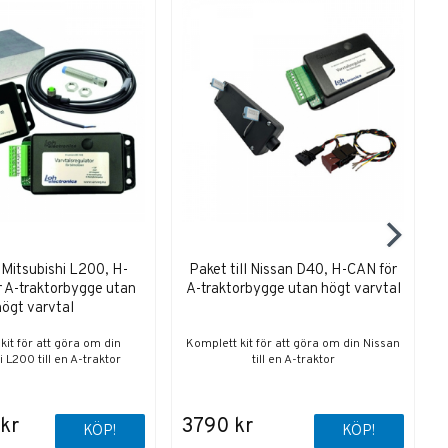
l Mitsubishi L200, H-
Paket till Nissan D40, H-CAN för
r A-traktorbygge utan
A-traktorbygge utan högt varvtal
högt varvtal
kit för att göra om din
Komplett kit för att göra om din Nissan
i L200 till en A-traktor
till en A-traktor
 kr
3790 kr
KÖP!
KÖP!