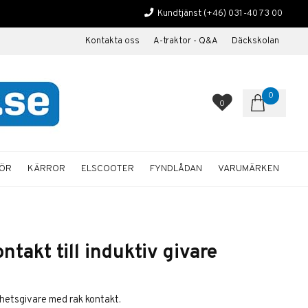
Kundtjänst
(+46) 031-40 73 00
Kontakta oss
A-traktor - Q&A
Däckskolan
0
0
HÖR
KÄRROR
ELSCOOTER
FYNDLÅDAN
VARUMÄRKEN
ntakt till induktiv givare
ghetsgivare med rak kontakt.