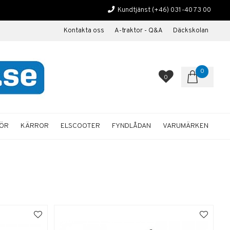
Kundtjänst
(+46) 031-40 73 00
Kontakta oss
A-traktor - Q&A
Däckskolan
0
0
HÖR
KÄRROR
ELSCOOTER
FYNDLÅDAN
VARUMÄRKEN