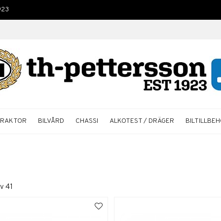
923
TRAKTOR
BILVÅRD
CHASSI
ALKOTEST / DRÄGER
BILTILLBE
v
41