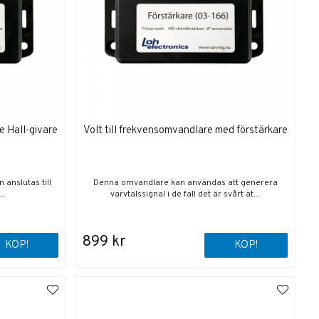
e Hall-givare
Volt till frekvensomvandlare med förstärkare
 anslutas till
Denna omvandlare kan användas att generera
..
varvtalssignal i de fall det är svårt at...
899 kr
KÖP!
KÖP!