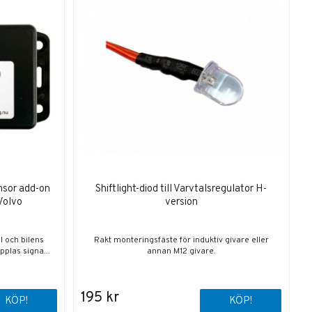
nsor add-on
Shiftlight-diod till Varvtalsregulator H-
 Volvo
version
l och bilens
Rakt monteringsfäste för induktiv givare eller
pplas signa...
annan M12 givare.
195 kr
KÖP!
KÖP!