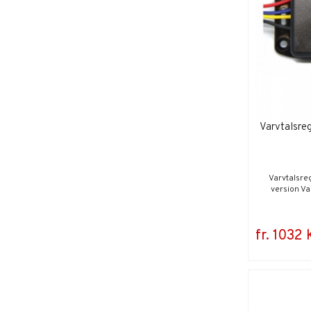
Varvtalsreg
Varvtalsreg
version Var
fr. 1032 