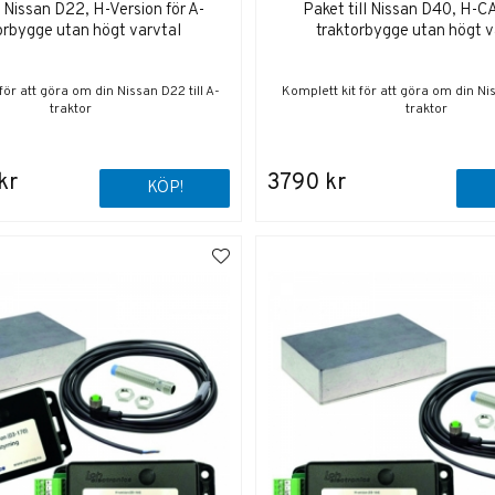
l Nissan D22, H-Version för A-
Paket till Nissan D40, H-CA
orbygge utan högt varvtal
traktorbygge utan högt v
för att göra om din Nissan D22 till A-
Komplett kit för att göra om din Nis
traktor
traktor
kr
3790 kr
KÖP!