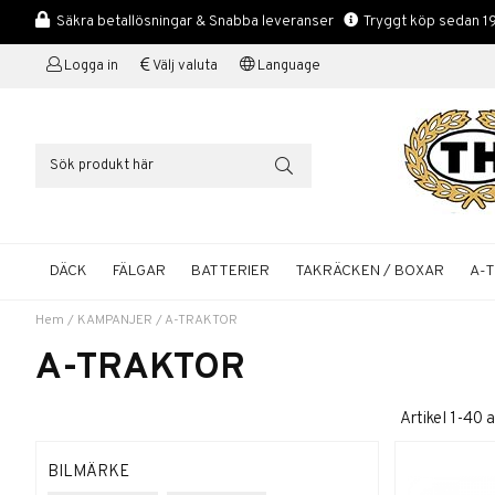
Säkra betallösningar & Snabba leveranser
Tryggt köp sedan 1
Logga in
Välj valuta
Language
DÄCK
FÄLGAR
BATTERIER
TAKRÄCKEN / BOXAR
A-
Hem
/
KAMPANJER
/
A-TRAKTOR
A-TRAKTOR
Artikel
1-40
a
BILMÄRKE