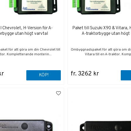
ll Chevrolet, H-Version för A-
Paket till Suzuki X90 & Vitara, 
orbygge utan högt varvtal
A-traktorbygge utan högt 
et för att göra om din Chevrolet till
Ombyggnadspaket för att göra om di
ktor. Kompletterande monterin...
Vitara till en A-traktor. Kompl
kr
fr. 3262 kr
KÖP!