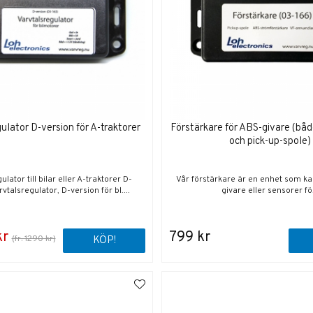
ulator D-version för A-traktorer
Förstärkare för ABS-givare (båd
och pick-up-spole)
ulator till bilar eller A-traktorer D-
Vår förstärkare är en enhet som kan
vtalsregulator, D-version för bl....
givare eller sensorer fö.
kr
799 kr
(fr. 1290 kr)
KÖP!