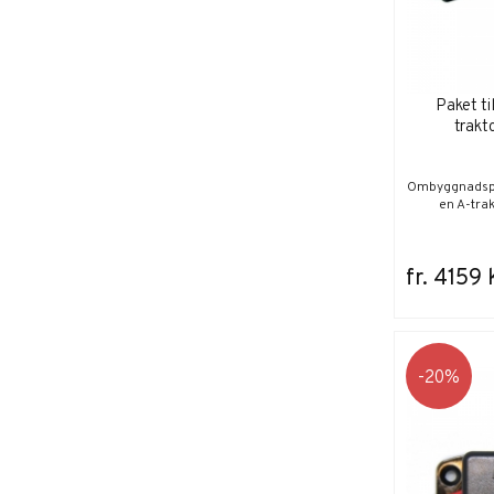
Paket ti
trakt
Ombyggnadspak
en A-tra
fr. 4159 
20