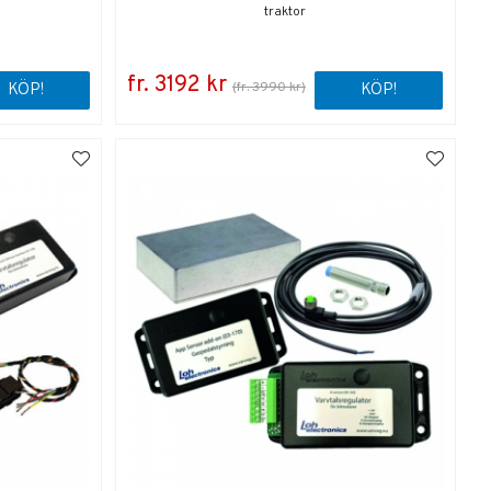
traktor
fr. 3192 kr
(fr. 3990 kr)
KÖP!
KÖP!