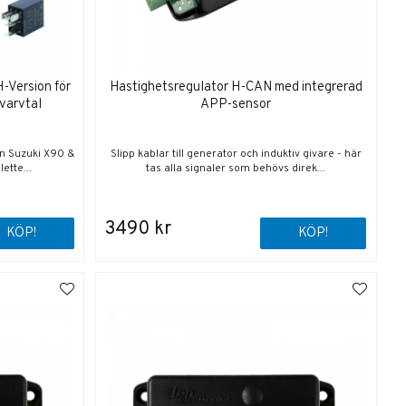
H-Version för
Hastighetsregulator H-CAN med integrerad
varvtal
APP-sensor
n Suzuki X90 &
Slipp kablar till generator och induktiv givare - här
ette...
tas alla signaler som behövs direk...
3490 kr
KÖP!
KÖP!